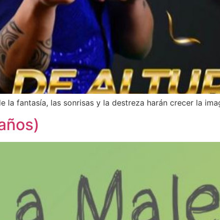
a fantasía, las sonrisas y la destreza harán crecer la ima
 años)