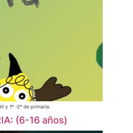
il y 1º -2º de primaria.
A: (6-16 años)