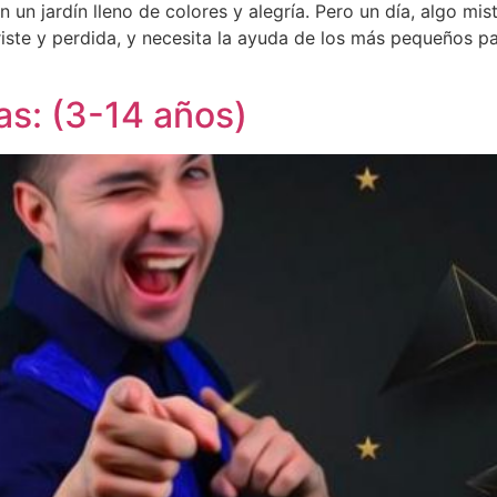
 un jardín lleno de colores y alegría. Pero un día, algo mis
triste y perdida, y necesita la ayuda de los más pequeños p
as: (3-14 años)