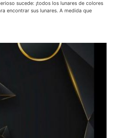
terioso sucede: ¡todos los lunares de colores
ara encontrar sus lunares. A medida que